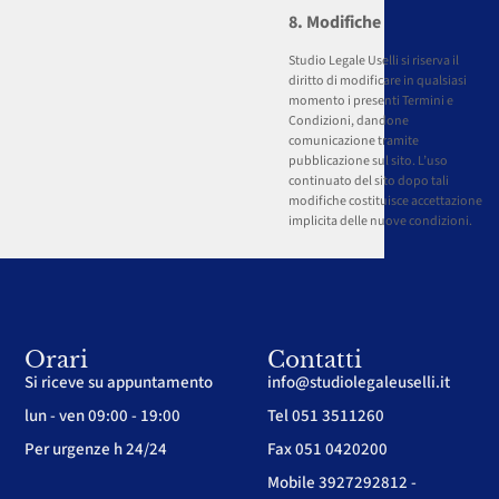
8. Modifiche
Studio Legale Uselli si riserva il
diritto di modificare in qualsiasi
momento i presenti Termini e
Condizioni, dandone
comunicazione tramite
pubblicazione sul sito. L’uso
continuato del sito dopo tali
modifiche costituisce accettazione
implicita delle nuove condizioni.
Orari
Contatti
Si riceve su appuntamento
info@studiolegaleuselli.it
lun - ven 09:00 - 19:00
Tel 051 3511260
Per urgenze h 24/24
Fax 051 0420200
Mobile 3927292812 -