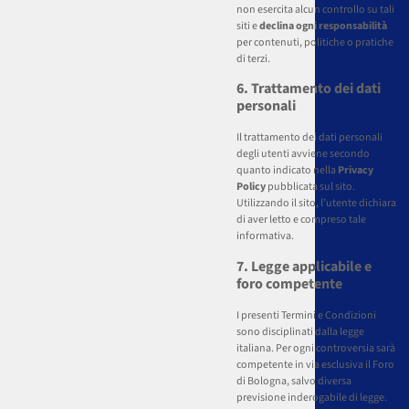
non esercita alcun controllo su tali
siti e
declina ogni responsabilità
per contenuti, politiche o pratiche
di terzi.
6. Trattamento dei dati
personali
Il trattamento dei dati personali
degli utenti avviene secondo
quanto indicato nella
Privacy
Policy
pubblicata sul sito.
Utilizzando il sito, l’utente dichiara
di aver letto e compreso tale
informativa.
7. Legge applicabile e
foro competente
I presenti Termini e Condizioni
sono disciplinati dalla legge
italiana. Per ogni controversia sarà
competente in via esclusiva il Foro
di Bologna, salvo diversa
previsione inderogabile di legge.