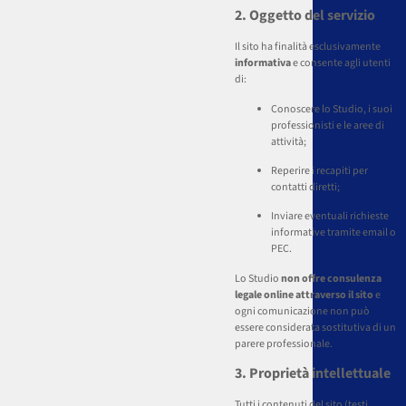
2. Oggetto del servizio
Il sito ha finalità esclusivamente
informativa
e consente agli utenti
di:
Conoscere lo Studio, i suoi
professionisti e le aree di
attività;
Reperire i recapiti per
contatti diretti;
Inviare eventuali richieste
informative tramite email o
PEC.
Lo Studio
non offre consulenza
legale online attraverso il sito
e
ogni comunicazione non può
essere considerata sostitutiva di un
parere professionale.
3. Proprietà intellettuale
Tutti i contenuti del sito (testi,