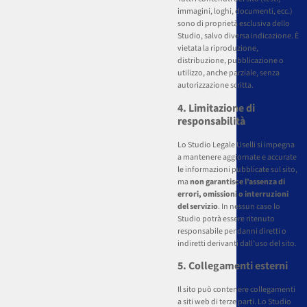
immagini, loghi, documenti, ecc.)
sono di proprietà esclusiva dello
Studio, salvo diversa indicazione. È
vietata la riproduzione,
distribuzione, pubblicazione o
utilizzo, anche parziale, senza
autorizzazione scritta.
4. Limitazione di
responsabilità
Lo Studio Legale Uselli si impegna
a mantenere aggiornate e accurate
le informazioni pubblicate sul sito,
ma
non garantisce l’assenza di
errori, omissioni o interruzioni
del servizio
. In nessun caso lo
Studio potrà essere ritenuto
responsabile per danni diretti o
indiretti derivanti dall’uso del sito.
5. Collegamenti esterni
Il sito può contenere collegamenti
a siti web di terze parti. Lo Studio